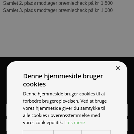
Samlet 2. plads modtager præmiecheck på kr. 1.500
Samlet 3. plads modtager præmiecheck på kr. 1.000
×
Tilmeld nyhedsmail
Denne hjemmeside bruger
cookies
Vær blandt de første til at modtage info om nye produkter,
tilbud, events og udstillinger.
Denne hjemmeside bruger cookies til at
forbedre brugeroplevelsen. Ved at bruge
vores hjemmeside giver du samtykke til
alle cookies i overensstemmelse med
vores cookiepolitik.
Læs mere