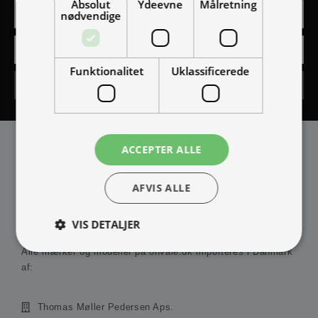
Absolut
Ydeevne
Målretning
nødvendige
Funktionalitet
Uklassificerede
Tilmeld
ACCEPTER ALLE
AFVIS ALLE
IMPORTØR
VIS DETALJER
Alle mærker og modeller på ohvale.dk importeres i Danmark
af:
Absolut nødvendige
Ydeevne
Målretning
Funktionalitet
Uklassificerede
Thomas Møller Pedersen Aps.