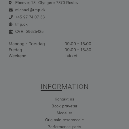
Elmevej 18, Glyngøre 7870 Roslev
Absolut nødvendige cookies muliggør
hjemmesidens grundlæggende funktionalitet såsom
michael@tmp.dk
brugerlogin og kontoadministration. Hjemmesiden
+45 97 74 07 33
kan ikke bruges korrekt uden de absolut
nødvendige cookies.
tmp.dk
Udbyder /
CVR: 29625425
Navn
Udløbsdato
Bes
Domæne
Mandag - Torsdag
09:00 - 16:00
__cf_bm
30 minutter
De
Cloudflare
bru
Inc.
Fredag
09:00 - 15:30
ske
.vimeo.com
Weekend
Lukket
me
bot
gav
hj
for
gyl
rap
bru
INFORMATION
der
hj
Kontakt os
CookieScriptConsent
1 måned
De
CookieScript
bru
ohvale.dk
Book prøvetur
Coo
Scr
Modeller
tje
Originale reservedele
hu
præ
Performance parts
om