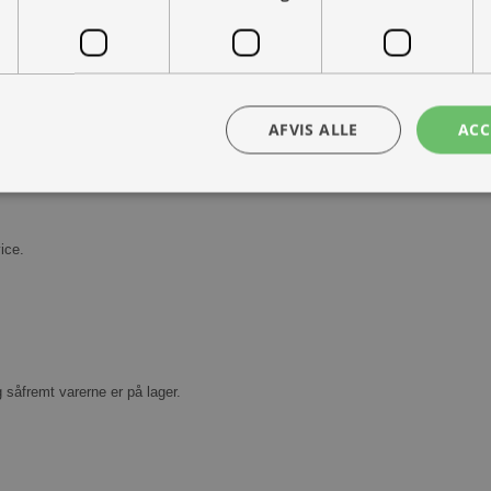
AFVIS ALLE
ACC
Kontakt os
Book prøvetur
bsolut nødvendige
Ydeevne
Målretning
Funktionalitet
Uklassificer
ice.
ookies muliggør hjemmesidens grundlæggende funktionalitet såsom brugerlogin og k
 bruges korrekt uden de absolut nødvendige cookies.
Udbyder /
Udløbsdato
Beskrivelse
Domæne
30 minutter
Denne cookie bruges til at skelne mellem
Cloudflare
g såfremt varerne er på lager.
Dette er gavnligt for hjemmesiden for at l
Inc.
rapporter om brugen af deres hjemmesid
.vimeo.com
nt
1 måned
Denne cookie bruges af Cookie-Script.com-
CookieScript
huske præferencer om samtykke til besøg
ohvale.dk
nødvendigt, at Cookie-Script.com cookie
korrekt.