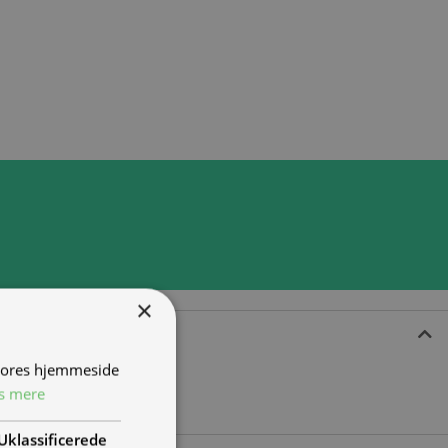
×
 vores hjemmeside
s mere
Uklassificerede