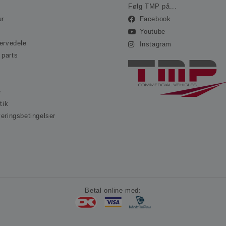
.ohvale.dk
Følg TMP på...
ur
Facebook
Youtube
servedele
Instagram
 parts
e
tik
veringsbetingelser
s
Betal online med: