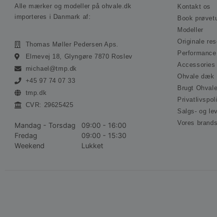
Alle mærker og modeller på ohvale.dk
Kontakt os
importeres i Danmark af:
Book prøvet
Modeller
Originale re
Thomas Møller Pedersen Aps.
Performance
Elmevej 18, Glyngøre 7870 Roslev
Accessories
michael@tmp.dk
Ohvale dæk
+45 97 74 07 33
Brugt Ohval
tmp.dk
Privatlivspoli
CVR: 29625425
Salgs- og le
Vores brand
Mandag - Torsdag
09:00 - 16:00
Fredag
09:00 - 15:30
Weekend
Lukket