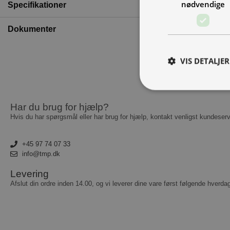
nødvendige
Specifikationer
Dokumenter
VIS DETALJER
Har du brug for hjælp?
A
Hvis du har spørgsmål eller har brug for hjælp, kontakt venligst kundeserv
Absolut nødvendige c
Hjemmesiden kan ikke
+45 97 74 07 33
info@tmp.dk
Navn
Levering
__cf_bm
Afslut din ordre inden 14.00, og vi leverer dine vare først følgende hverda
CookieScriptConse