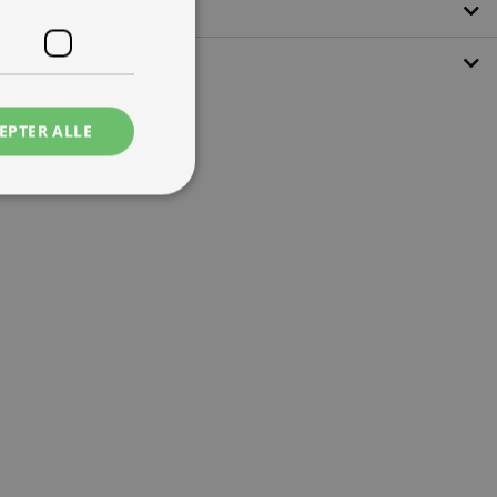
EPTER ALLE
ede
ontoadministration.
 mennesker og bots.
ave gyldige
e.
tjenesten til at
ende. Det er
banner fungerer