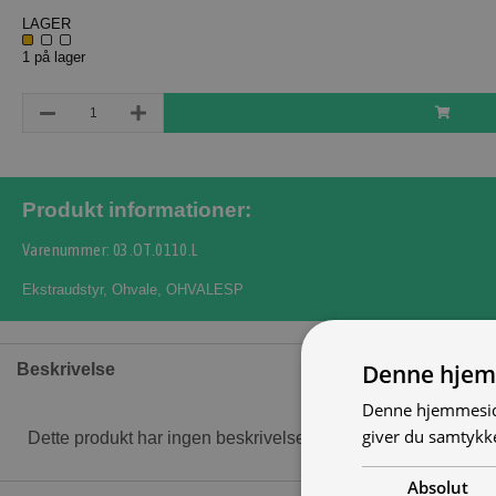
LAGER
1 på lager
Produkt informationer:
Varenummer: 03.OT.0110.L
Ekstraudstyr
,
Ohvale
,
OHVALESP
Denne hjem
Beskrivelse
Denne hjemmeside
giver du samtykke
Dette produkt har ingen beskrivelse
Absolut