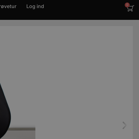
røvetur
Log ind