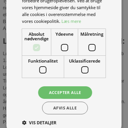
forbedre brugeroplevelsen. Ved at bruge
Ty Henriksen som deltog i begge klasser, kom i mål som
vores hjemmeside giver du samtykke til
nummer 3 i det samlede løb, og 2’er i Ohvale 110 klassen,
alle cookies i overensstemmelse med
efterfulgt af Torben Eskildsen, Noah Landbo, Alex
vores cookiepolitik.
Læs mere
Brodersen, Tobias Pedersen, Jayden Tirsgaard og Kasper
Aarup.
Absolut
Ydeevne
Målretning
nødvendige
LØB 2 I OHVALE 110 KLASSEN:
Løb 2 lignede hurtigt en meget spænende gentagelse af løb
1.
Funktionalitet
Uklassificerede
Lotte Uhre og Lucas Sørensen tog igen kampen op, og
undervejs i den hårde kamp skulle de forbi Jayden
Tirsgaard, det blev til en meget spændende overhaling, hvor
Lotte gik forbi på den ene side og Lucas på den anden, vel
ACCEPTER ALLE
og mærke i samme sving. Det kom imidlertidig bag på 6-
årige Jayden, som i alt forvirring måtte en tur ud i botanikken.
AFVIS ALLE
Han holdte dog sin lille Honda CRF 50 på hjulene og
gennemførte løbet i god stil.
På løbets sidste omgang tog Lucas chancen i 2. sidste
VIS DETALJER