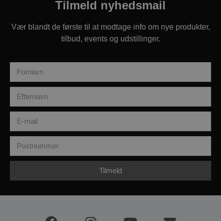
_hjAbsoluteSessionInProgress
30 minutter
Coo
Hotjar Ltd
Tilmeld nyhedsmail
ind
.ohvale.dk
Hot
spo
Vær blandt de første til at modtage info om nye produkter,
be
på 
tilbud, events og udstillinger.
rej
sam
ses
ind
ing
ide
opl
Udbyder /
Udbyder /
Navn
Navn
Udløbsdato
Beskrivelse
Udløbsdato
Domæne
Udbyder /
Domæne
Navn
Udløbsdato
Beskrivelse
Domæne
vuid
_hjIncludedInSessionSample_1772577
1 år 1
Disse cookies
.ohvale.dk
30 minutter
Vimeo.com
Udbyder /
Navn
Udløbsdato
Beskrivel
måned
bruges af
_ga_712T4GZX19
Inc.
.ohvale.dk
1 år 1
Denne cookie bruge
Domæne
Vimeo-
_hjSession_1772577
.ohvale.dk
30 minutter
.vimeo.com
måned
Google Analytics til 
Tilmeld
videoafspilleren
fortsætte sessionsti
_gat_gtag_UA_138517674_8
.ohvale.dk
55
Denne coo
på websteder.
_hjSessionUser_1772577
.ohvale.dk
1 år
sekunder
del af Go
_ga
1 år 1
Dette cookienavn er
Google
Analytics 
måned
til Google Universal
LLC
at begræn
- som er en væsentl
.ohvale.dk
anmodnin
opdatering af Goog
(hastighed
almindeligt anvend
gasbegræn