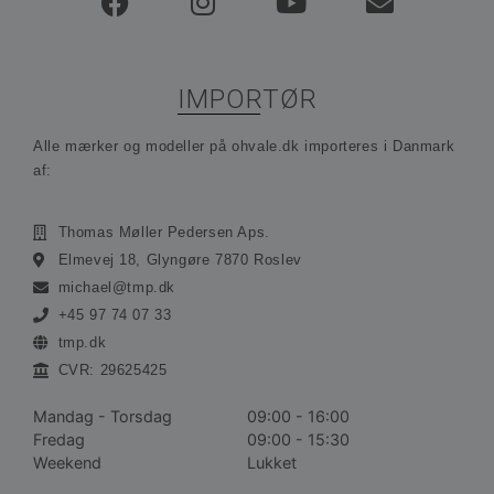
analysetjeneste. D
cookie bruges til at
_fbp
3 måneder
Brugt af F
Meta
mellem unikke brug
at levere
Platform
at tildele et tilfældig
reklamepr
Inc.
genereret nummer 
såsom rea
.ohvale.dk
klient-id. Det er ink
fra
IMPORTØR
hver sideanmodning
tredjepar
websted og bruges ti
beregne besøgs-, se
kampagnedata til
Alle mærker og modeller på ohvale.dk importeres i Danmark
webstedsanalyserap
af:
_ga_M34L1TVVJP
.ohvale.dk
1 år 1
Denne cookie bruge
måned
Google Analytics til 
fortsætte sessionsti
Thomas Møller Pedersen Aps.
_gid
1 dag
Denne cookie indstil
Google
Elmevej 18, Glyngøre 7870 Roslev
Google Analytics. D
LLC
gemmer og opdater
.ohvale.dk
michael@tmp.dk
unik værdi for hver
side og bruges til at
+45 97 74 07 33
spore sidevisninger.
tmp.dk
CVR: 29625425
Mandag - Torsdag
09:00 - 16:00
Fredag
09:00 - 15:30
Weekend
Lukket