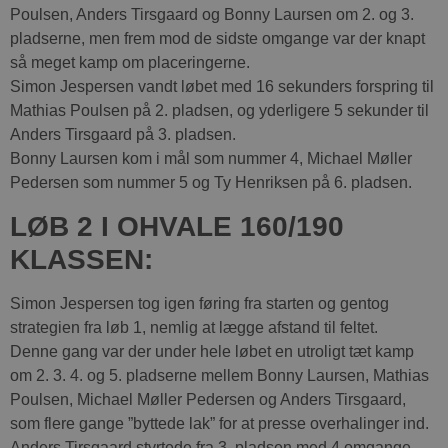
Poulsen, Anders Tirsgaard og Bonny Laursen om 2. og 3.
pladserne, men frem mod de sidste omgange var der knapt
så meget kamp om placeringerne.
Simon Jespersen vandt løbet med 16 sekunders forspring til
Mathias Poulsen på 2. pladsen, og yderligere 5 sekunder til
Anders Tirsgaard på 3. pladsen.
Bonny Laursen kom i mål som nummer 4, Michael Møller
Pedersen som nummer 5 og Ty Henriksen på 6. pladsen.
LØB 2 I OHVALE 160/190
KLASSEN:
Simon Jespersen tog igen føring fra starten og gentog
strategien fra løb 1, nemlig at lægge afstand til feltet.
Denne gang var der under hele løbet en utroligt tæt kamp
om 2. 3. 4. og 5. pladserne mellem Bonny Laursen, Mathias
Poulsen, Michael Møller Pedersen og Anders Tirsgaard,
som flere gange ”byttede lak” for at presse overhalinger ind.
Anders Tirsgaard styrtede fra 3. pladsen med 4 omgange