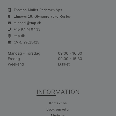
Funktionalitet
Uklassificerede
Thomas Møller Pedersen Aps.
Absolut nødvendige cookies muliggør
hjemmesidens grundlæggende funktionalitet såsom
Elmevej 18, Glyngøre 7870 Roslev
brugerlogin og kontoadministration. Hjemmesiden
kan ikke bruges korrekt uden de absolut
michael@tmp.dk
nødvendige cookies.
+45 97 74 07 33
Udbyder /
tmp.dk
Navn
Udløbsdato
Bes
Domæne
CVR: 29625425
__cf_bm
30 minutter
De
Cloudflare
bru
Inc.
Mandag - Torsdag
09:00 - 16:00
ske
.vimeo.com
me
Fredag
09:00 - 15:30
bot
Weekend
Lukket
gav
hj
for
gyl
rap
bru
der
hj
INFORMATION
CookieScriptConsent
1 måned
De
CookieScript
bru
ohvale.dk
Kontakt os
Coo
Scr
Book prøvetur
tje
Modeller
hu