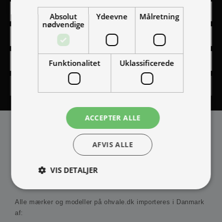
Absolut
Ydeevne
Målretning
nødvendige
Funktionalitet
Uklassificerede
Tilmeld
ACCEPTER ALLE
AFVIS ALLE
VIS DETALJER
IMPORTØR
Alle mærker og modeller på ohvale.dk importeres i Danmark
Absolut nødvendige
Ydeevne
Målretning
af: