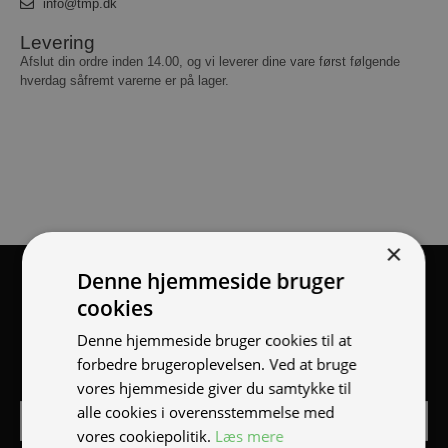
info@tmp.dk
Levering
Afslut din ordre inden 14.00, og vi leverer dine vare først følgende
hverdag såfremt varerne er på lager.
×
Denne hjemmeside bruger
Tilmeld nyhedsmail
cookies
Vær blandt de første til at modtage info om nye produkter,
Denne hjemmeside bruger cookies til at
tilbud, events og udstillinger.
forbedre brugeroplevelsen. Ved at bruge
vores hjemmeside giver du samtykke til
alle cookies i overensstemmelse med
vores cookiepolitik.
Læs mere