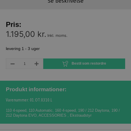
Se beskrivelse
Pris:
1.195,00 kr.
Inkl. moms.
levering 1 - 3 uger
Bestil som restordre
Produkt informationer:
Varenummer: 01.OT.0310.L
110 4-speed
,
110 Automatic
,
160 4-speed
,
190 / 212 Daytona
,
190 /
212 Daytona EVO
,
ACCESSORIES
,
Ekstraudstyr