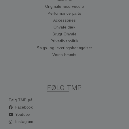
præ
Originale reservedele
om
til
Performance parts
Det
nød
Accessories
at 
Ohvale dæk
Scr
co
Brugt Ohvale
fun
kor
Privatlivspolitik
Salgs- og leveringsbetingelser
_hjFirstSeen
30 minutter
Coo
Hotjar Ltd
ind
.ohvale.dk
Vores brands
Hot
spo
be
på 
rej
sam
ses
ind
FØLG TMP
ing
ide
opl
Følg TMP på...
_hjAbsoluteSessionInProgress
30 minutter
Coo
Hotjar Ltd
Facebook
ind
.ohvale.dk
Hot
Youtube
spo
be
Instagram
på 