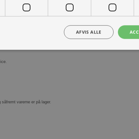
AFVIS ALLE
ACC
Kontakt os
Book prøvetur
ice.
bsolut nødvendige
Ydeevne
Målretning
Funktionalitet
Uklassificer
ookies muliggør hjemmesidens grundlæggende funktionalitet såsom brugerlogin og k
 bruges korrekt uden de absolut nødvendige cookies.
Udbyder /
Udløbsdato
Beskrivelse
Domæne
g såfremt varerne er på lager.
30 minutter
Denne cookie bruges til at skelne mellem
Cloudflare
Dette er gavnligt for hjemmesiden for at l
Inc.
rapporter om brugen af deres hjemmesid
.vimeo.com
nt
1 måned
Denne cookie bruges af Cookie-Script.com-
CookieScript
huske præferencer om samtykke til besøg
ohvale.dk
nødvendigt, at Cookie-Script.com cookie
korrekt.