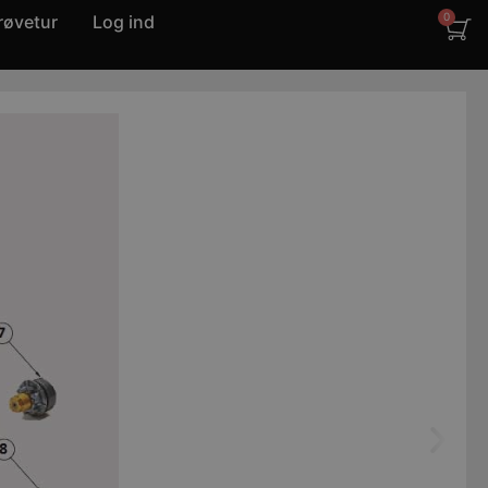
røvetur
Log ind