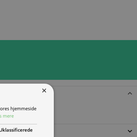
×
 vores hjemmeside
s mere
Uklassificerede