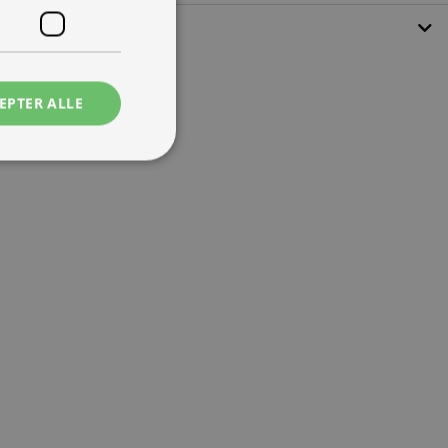
EPTER ALLE
ede
ontoadministration.
 mennesker og bots.
ave gyldige
e.
tjenesten til at
ende. Det er
banner fungerer