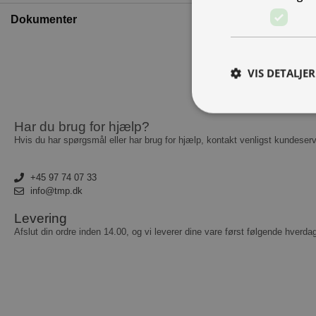
Dokumenter
VIS DETALJER
Har du brug for hjælp?
Hvis du har spørgsmål eller har brug for hjælp, kontakt venligst kundeserv
A
Absolut nødvendige c
+45 97 74 07 33
Hjemmesiden kan ikke
info@tmp.dk
Navn
Levering
Afslut din ordre inden 14.00, og vi leverer dine vare først følgende hverda
__cf_bm
CookieScriptConse