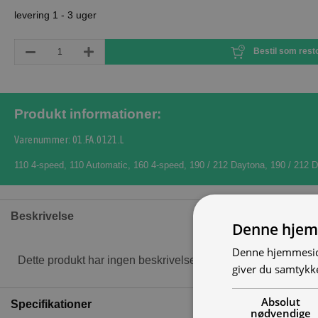
levering 1 - 3 uger
Bestil som rest
Produkt informationer:
Varenummer: 01.FA.0121.L
110 4-speed
,
110 Automatic
,
160 4-speed
,
190 / 212 Daytona
,
190 / 212 
Beskrivelse
Denne hjem
Denne hjemmeside
Dette produkt har ingen beskrivelse
giver du samtykke
Absolut
Specifikationer
nødvendige