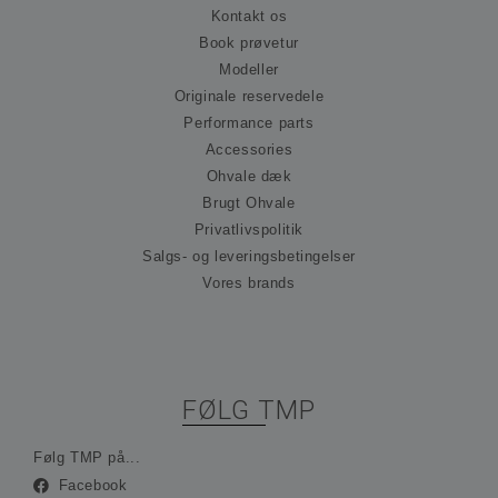
Scr
Kontakt os
tje
hu
Book prøvetur
præ
om
Modeller
til
Originale reservedele
Det
nød
Performance parts
at 
Scr
Accessories
co
fun
Ohvale dæk
kor
Brugt Ohvale
_hjFirstSeen
30 minutter
Coo
Hotjar Ltd
Privatlivspolitik
ind
.ohvale.dk
Hot
Salgs- og leveringsbetingelser
spo
Vores brands
be
på 
rej
sam
ses
ind
ing
ide
FØLG TMP
opl
_hjAbsoluteSessionInProgress
30 minutter
Coo
Hotjar Ltd
ind
Følg TMP på...
.ohvale.dk
Hot
Facebook
spo