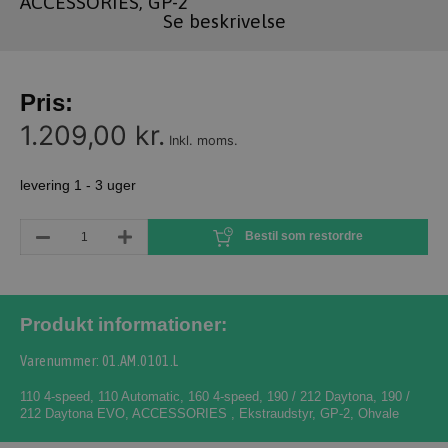
ACCESSORIES, GP-2
Se beskrivelse
Pris:
1.209,00 kr.
Inkl. moms.
levering 1 - 3 uger
Bestil som restordre
Produkt informationer:
Varenummer: 01.AM.0101.L
110 4-speed
,
110 Automatic
,
160 4-speed
,
190 / 212 Daytona
,
190 /
212 Daytona EVO
,
ACCESSORIES
,
Ekstraudstyr
,
GP-2
,
Ohvale