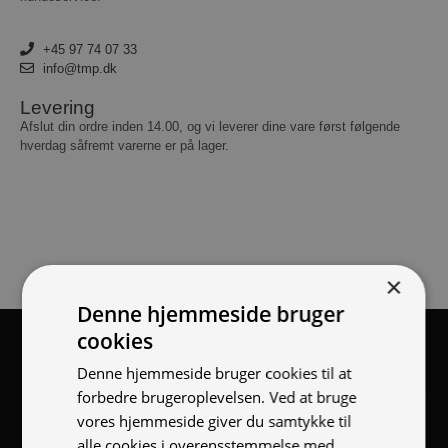
+45 97 74 07 33
info@tmp.dk
Levering
Afslut din ordre inden 14.00, og vi leverer dine vare først følgende
hverdag såfremt varerne er på lager.
×
Denne hjemmeside bruger
cookies
Tilmeld nyhedsmail
Denne hjemmeside bruger cookies til at
Vær blandt de første til at modtage info om nye produkter,
forbedre brugeroplevelsen. Ved at bruge
tilbud, events og udstillinger.
vores hjemmeside giver du samtykke til
alle cookies i overensstemmelse med