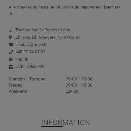
Absolut nødvendige
Ydeevne
Målretning
Alle mærker og modeller på ohvale.dk importeres i Danmark
Funktionalitet
Uklassificerede
af:
Absolut nødvendige cookies muliggør
hjemmesidens grundlæggende funktionalitet såsom
Thomas Møller Pedersen Aps.
brugerlogin og kontoadministration. Hjemmesiden
kan ikke bruges korrekt uden de absolut
Elmevej 18, Glyngøre 7870 Roslev
nødvendige cookies.
michael@tmp.dk
Udbyder /
Navn
Udløbsdato
Bes
+45 97 74 07 33
Domæne
tmp.dk
__cf_bm
30 minutter
De
Cloudflare
bru
CVR: 29625425
Inc.
ske
.vimeo.com
me
bot
Mandag - Torsdag
09:00 - 16:00
gav
Fredag
09:00 - 15:30
hj
for
Weekend
Lukket
gyl
rap
bru
der
hj
CookieScriptConsent
1 måned
De
CookieScript
INFORMATION
bru
ohvale.dk
Coo