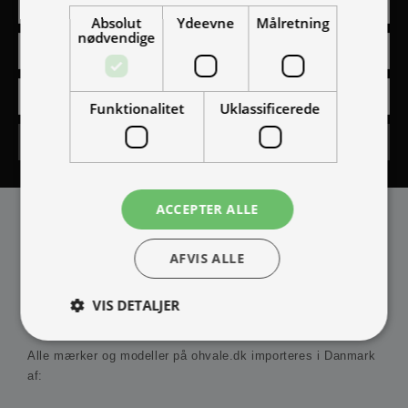
Absolut
Ydeevne
Målretning
nødvendige
Funktionalitet
Uklassificerede
Tilmeld
ACCEPTER ALLE
AFVIS ALLE
VIS DETALJER
IMPORTØR
Alle mærker og modeller på ohvale.dk importeres i Danmark
af:
Absolut nødvendige
Ydeevne
Målretning
Funktionalitet
Uklassificerede