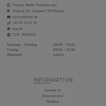
Thomas Møller Pedersen Aps.
Absolut nødvendige cookies muliggør
Elmevej 18, Glyngøre 7870 Roslev
hjemmesidens grundlæggende funktionalitet såsom
brugerlogin og kontoadministration. Hjemmesiden
michael@tmp.dk
kan ikke bruges korrekt uden de absolut
nødvendige cookies.
+45 97 74 07 33
tmp.dk
Udbyder /
Navn
Udløbsdato
Bes
Domæne
CVR: 29625425
__cf_bm
30 minutter
De
Cloudflare
bru
Inc.
Mandag - Torsdag
09:00 - 16:00
ske
.vimeo.com
Fredag
09:00 - 15:30
me
bot
Weekend
Lukket
gav
hj
for
gyl
rap
bru
der
INFORMATION
hj
CookieScriptConsent
1 måned
De
CookieScript
Kontakt os
bru
ohvale.dk
Coo
Book prøvetur
Scr
tje
Modeller
hu