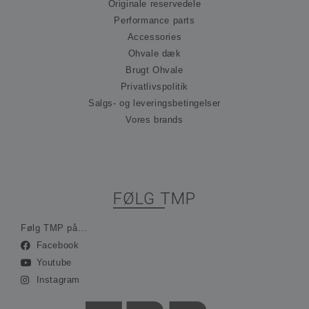
præ
Originale reservedele
om
Performance parts
til
Det
Accessories
nød
at 
Ohvale dæk
Scr
Brugt Ohvale
co
fun
Privatlivspolitik
kor
Salgs- og leveringsbetingelser
_hjFirstSeen
30 minutter
Coo
Hotjar Ltd
ind
Vores brands
.ohvale.dk
Hot
spo
be
på 
rej
sam
ses
FØLG TMP
ind
ing
ide
opl
Følg TMP på...
Facebook
_hjAbsoluteSessionInProgress
30 minutter
Coo
Hotjar Ltd
ind
.ohvale.dk
Youtube
Hot
spo
Instagram
be
på 
rej