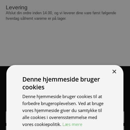
Levering
Afslut din ordre inden 14.00, og vi leverer dine vare først følgende
hverdag såfremt varerne er på lager.
×
Tilmeld nyhedsmail
Denne hjemmeside bruger
cookies
Vær blandt de første til at modtage info om nye produkter,
Denne hjemmeside bruger cookies til at
tilbud, events og udstillinger.
forbedre brugeroplevelsen. Ved at bruge
vores hjemmeside giver du samtykke til
alle cookies i overensstemmelse med
vores cookiepolitik.
Læs mere