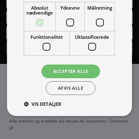
Absolut
Ydeevne
Målretning
nødvendige
Funktionalitet
Uklassificerede
Tilmeld
ACCEPTER ALLE
AFVIS ALLE
VIS DETALJER
IMPORTØR
Alle mærker og modeller på ohvale.dk importeres i Danmark
af:
Absolut nødvendige
Ydeevne
Målretning
Funktionalitet
Uklassificerede