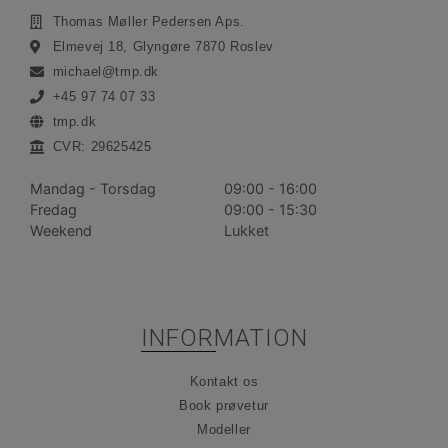
Thomas Møller Pedersen Aps.
Absolut nødvendige cookies muliggør
Elmevej 18, Glyngøre 7870 Roslev
hjemmesidens grundlæggende funktionalitet såsom
brugerlogin og kontoadministration. Hjemmesiden
michael@tmp.dk
kan ikke bruges korrekt uden de absolut
nødvendige cookies.
+45 97 74 07 33
tmp.dk
Udbyder /
Navn
Udløbsdato
Bes
Domæne
CVR: 29625425
__cf_bm
30 minutter
De
Cloudflare
bru
Inc.
Mandag - Torsdag
09:00 - 16:00
ske
.vimeo.com
Fredag
09:00 - 15:30
me
bot
Weekend
Lukket
gav
hj
for
gyl
rap
bru
der
INFORMATION
hj
CookieScriptConsent
1 måned
De
CookieScript
Kontakt os
bru
ohvale.dk
Coo
Book prøvetur
Scr
tje
Modeller
hu