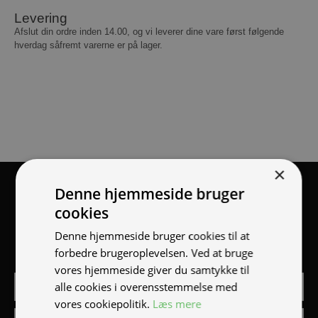
Levering
Afslut din ordre inden 14.00, og vi leverer dine vare først følgende
hverdag såfremt varerne er på lager.
×
Tilmeld nyhedsmail
Denne hjemmeside bruger
cookies
Vær blandt de første til at modtage info om nye produkter,
Denne hjemmeside bruger cookies til at
tilbud, events og udstillinger.
forbedre brugeroplevelsen. Ved at bruge
vores hjemmeside giver du samtykke til
alle cookies i overensstemmelse med
vores cookiepolitik.
Læs mere