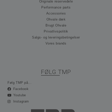
præ
Originale reservedele
om
Performance parts
til
Det
Accessories
nød
at 
Ohvale dæk
Scr
Brugt Ohvale
co
fun
Privatlivspolitik
kor
Salgs- og leveringsbetingelser
_hjFirstSeen
30 minutter
Coo
Hotjar Ltd
ind
Vores brands
.ohvale.dk
Hot
spo
be
på 
rej
sam
ses
FØLG TMP
ind
ing
ide
opl
Følg TMP på...
Facebook
_hjAbsoluteSessionInProgress
30 minutter
Coo
Hotjar Ltd
ind
.ohvale.dk
Youtube
Hot
spo
Instagram
be
på 
rej