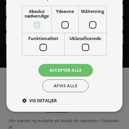
Absolut
Ydeevne
Målretning
nødvendige
Funktionalitet
Uklassificerede
Tilmeld
ACCEPTER ALLE
AFVIS ALLE
VIS DETALJER
IMPORTØR
Alle mærker og modeller på ohvale.dk importeres i Danmark
Absolut nødvendige
Ydeevne
Målretning
af: