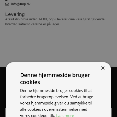
info@tmp.dk
Levering
Afslut din ordre inden 14.00, og vi leverer dine vare først følgende
hverdag såfremt varerne er på lager.
×
Denne hjemmeside bruger
Tilmeld nyhedsmail
cookies
Vær blandt de første til at modtage info om nye produkter,
Denne hjemmeside bruger cookies til at
tilbud, events og udstillinger.
forbedre brugeroplevelsen. Ved at bruge
vores hjemmeside giver du samtykke til
alle cookies i overensstemmelse med
vores cookiepolitik.
Læs mere