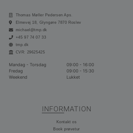
Funktionalitet
Uklassificerede
Absolut nødvendige cookies muliggør
Thomas Møller Pedersen Aps.
hjemmesidens grundlæggende funktionalitet såsom
Elmevej 18, Glyngøre 7870 Roslev
brugerlogin og kontoadministration. Hjemmesiden
kan ikke bruges korrekt uden de absolut
michael@tmp.dk
nødvendige cookies.
+45 97 74 07 33
Udbyder /
Navn
Udløbsdato
Bes
tmp.dk
Domæne
CVR: 29625425
__cf_bm
30 minutter
De
Cloudflare
bru
Inc.
ske
.vimeo.com
Mandag - Torsdag
09:00 - 16:00
me
Fredag
09:00 - 15:30
bot
gav
Weekend
Lukket
hj
for
gyl
rap
bru
der
hj
INFORMATION
CookieScriptConsent
1 måned
De
CookieScript
bru
ohvale.dk
Kontakt os
Coo
Scr
Book prøvetur
tje