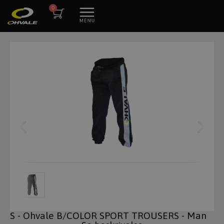
S - Ohvale B/COLOR SPORT TROUSERS - Man