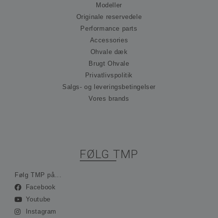
hu
Modeller
præ
om
Originale reservedele
til
Performance parts
Det
nød
Accessories
at 
Scr
Ohvale dæk
co
Brugt Ohvale
fun
kor
Privatlivspolitik
_hjFirstSeen
30 minutter
Coo
Hotjar Ltd
Salgs- og leveringsbetingelser
ind
.ohvale.dk
Hot
Vores brands
spo
be
på 
rej
sam
ses
ind
FØLG TMP
ing
ide
opl
Følg TMP på...
_hjAbsoluteSessionInProgress
30 minutter
Coo
Hotjar Ltd
Facebook
ind
.ohvale.dk
Hot
Youtube
spo
be
Instagram
på 