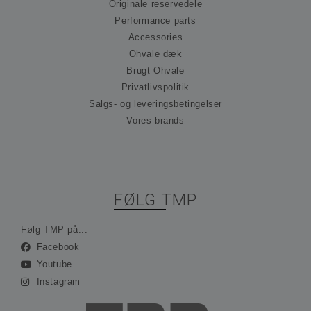
præ
Originale reservedele
om
Performance parts
til
Det
Accessories
nød
at 
Ohvale dæk
Scr
Brugt Ohvale
co
fun
Privatlivspolitik
kor
Salgs- og leveringsbetingelser
_hjFirstSeen
30 minutter
Coo
Hotjar Ltd
ind
Vores brands
.ohvale.dk
Hot
spo
be
på 
rej
sam
ses
FØLG TMP
ind
ing
ide
opl
Følg TMP på...
Facebook
_hjAbsoluteSessionInProgress
30 minutter
Coo
Hotjar Ltd
ind
.ohvale.dk
Youtube
Hot
spo
Instagram
be
på 
rej