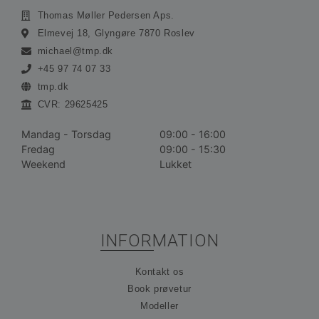
Thomas Møller Pedersen Aps.
Absolut nødvendige cookies muliggør
Elmevej 18, Glyngøre 7870 Roslev
hjemmesidens grundlæggende funktionalitet såsom
brugerlogin og kontoadministration. Hjemmesiden
michael@tmp.dk
kan ikke bruges korrekt uden de absolut
nødvendige cookies.
+45 97 74 07 33
tmp.dk
Udbyder /
Navn
Udløbsdato
Bes
Domæne
CVR: 29625425
__cf_bm
30 minutter
De
Cloudflare
bru
Inc.
Mandag - Torsdag
09:00 - 16:00
ske
.vimeo.com
Fredag
09:00 - 15:30
me
bot
Weekend
Lukket
gav
hj
for
gyl
rap
bru
der
INFORMATION
hj
CookieScriptConsent
1 måned
De
CookieScript
Kontakt os
bru
ohvale.dk
Coo
Book prøvetur
Scr
tje
Modeller
hu