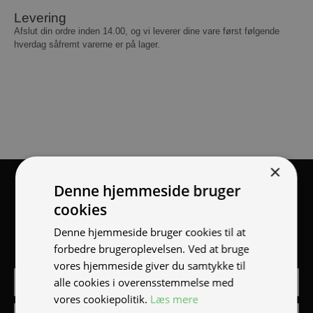
Levering
Afslut din ordre inden 14.00, og vi leverer dine vare først følgende
hverdag såfremt varerne er på lager.
×
Tilmeld nyhedsmail
Denne hjemmeside bruger
cookies
Vær blandt de første til at modtage info om nye produkter,
Denne hjemmeside bruger cookies til at
tilbud, events og udstillinger.
forbedre brugeroplevelsen. Ved at bruge
vores hjemmeside giver du samtykke til
alle cookies i overensstemmelse med
vores cookiepolitik.
Læs mere