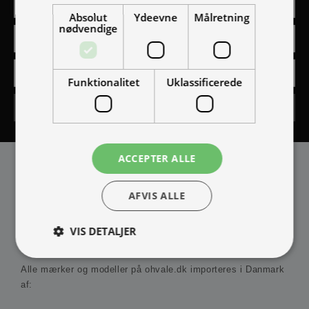
Absolut
Ydeevne
Målretning
nødvendige
Funktionalitet
Uklassificerede
Tilmeld
ACCEPTER ALLE
AFVIS ALLE
VIS DETALJER
IMPORTØR
Alle mærker og modeller på ohvale.dk importeres i Danmark
af:
Absolut nødvendige
Ydeevne
Målretning
Funktionalitet
Uklassificerede