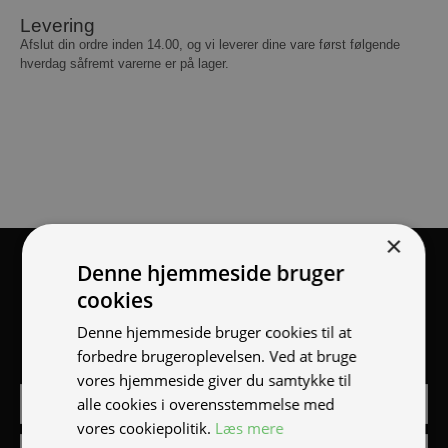
Levering
Afslut din ordre inden 14.00, og vi leverer dine vare først følgende
hverdag såfremt varerne er på lager.
×
Tilmeld nyhedsmail
Denne hjemmeside bruger
cookies
Vær blandt de første til at modtage info om nye produkter,
Denne hjemmeside bruger cookies til at
tilbud, events og udstillinger.
forbedre brugeroplevelsen. Ved at bruge
vores hjemmeside giver du samtykke til
alle cookies i overensstemmelse med
vores cookiepolitik.
Læs mere