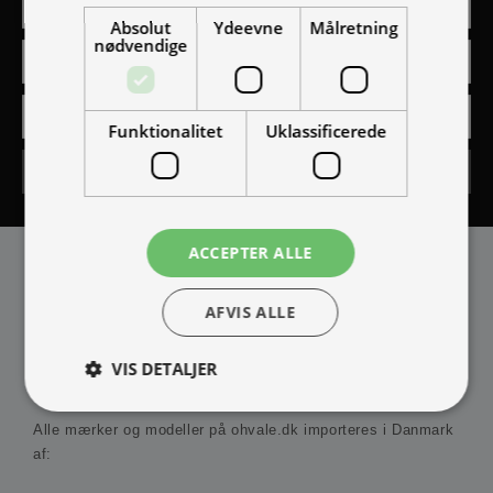
Absolut
Ydeevne
Målretning
nødvendige
Funktionalitet
Uklassificerede
Tilmeld
ACCEPTER ALLE
AFVIS ALLE
VIS DETALJER
IMPORTØR
Alle mærker og modeller på ohvale.dk importeres i Danmark
af:
Absolut nødvendige
Ydeevne
Målretning
Funktionalitet
Uklassificerede