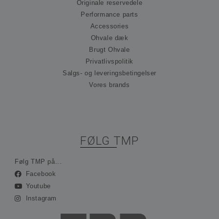
præ
Originale reservedele
om
Performance parts
til
Det
Accessories
nød
at 
Ohvale dæk
Scr
Brugt Ohvale
co
fun
Privatlivspolitik
kor
Salgs- og leveringsbetingelser
_hjFirstSeen
30 minutter
Coo
Hotjar Ltd
ind
Vores brands
.ohvale.dk
Hot
spo
be
på 
rej
sam
ses
FØLG TMP
ind
ing
ide
opl
Følg TMP på...
Facebook
_hjAbsoluteSessionInProgress
30 minutter
Coo
Hotjar Ltd
ind
.ohvale.dk
Youtube
Hot
spo
Instagram
be
på 
rej