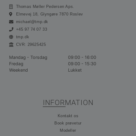
Thomas Møller Pedersen Aps.
Absolut nødvendige cookies muliggør
Elmevej 18, Glyngøre 7870 Roslev
hjemmesidens grundlæggende funktionalitet såsom
brugerlogin og kontoadministration. Hjemmesiden
michael@tmp.dk
kan ikke bruges korrekt uden de absolut
nødvendige cookies.
+45 97 74 07 33
tmp.dk
Udbyder /
Navn
Udløbsdato
Bes
Domæne
CVR: 29625425
__cf_bm
30 minutter
De
Cloudflare
bru
Inc.
Mandag - Torsdag
09:00 - 16:00
ske
.vimeo.com
Fredag
09:00 - 15:30
me
bot
Weekend
Lukket
gav
hj
for
gyl
rap
bru
der
INFORMATION
hj
CookieScriptConsent
1 måned
De
CookieScript
Kontakt os
bru
ohvale.dk
Coo
Book prøvetur
Scr
tje
Modeller
hu