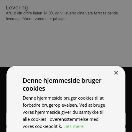
Levering
Afslut din ordre inden 14.00, og vi leverer dine vare først følgende
hverdag såfremt varerne er på lager.
×
Tilmeld nyhedsmail
Denne hjemmeside bruger
cookies
Vær blandt de første til at modtage info om nye produkter,
Denne hjemmeside bruger cookies til at
tilbud, events og udstillinger.
forbedre brugeroplevelsen. Ved at bruge
vores hjemmeside giver du samtykke til
alle cookies i overensstemmelse med
vores cookiepolitik.
Læs mere