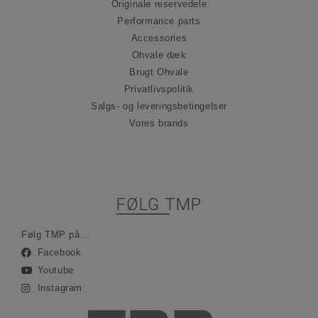
præ
Originale reservedele
om
Performance parts
til
Det
Accessories
nød
at 
Ohvale dæk
Scr
Brugt Ohvale
co
fun
Privatlivspolitik
kor
Salgs- og leveringsbetingelser
_hjFirstSeen
30 minutter
Coo
Hotjar Ltd
ind
Vores brands
.ohvale.dk
Hot
spo
be
på 
rej
sam
ses
FØLG TMP
ind
ing
ide
opl
Følg TMP på...
Facebook
_hjAbsoluteSessionInProgress
30 minutter
Coo
Hotjar Ltd
ind
.ohvale.dk
Youtube
Hot
spo
Instagram
be
på 
rej