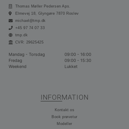
Thomas Møller Pedersen Aps.
Absolut nødvendige cookies muliggør
Elmevej 18, Glyngøre 7870 Roslev
hjemmesidens grundlæggende funktionalitet såsom
brugerlogin og kontoadministration. Hjemmesiden
michael@tmp.dk
kan ikke bruges korrekt uden de absolut
nødvendige cookies.
+45 97 74 07 33
tmp.dk
Udbyder /
Navn
Udløbsdato
Bes
Domæne
CVR: 29625425
__cf_bm
30 minutter
De
Cloudflare
bru
Inc.
Mandag - Torsdag
09:00 - 16:00
ske
.vimeo.com
Fredag
09:00 - 15:30
me
bot
Weekend
Lukket
gav
hj
for
gyl
rap
bru
der
INFORMATION
hj
CookieScriptConsent
1 måned
De
CookieScript
Kontakt os
bru
ohvale.dk
Coo
Book prøvetur
Scr
tje
Modeller
hu