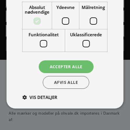
Absolut
Ydeevne
Målretning
nødvendige
Funktionalitet
Uklassificerede
Tilmeld
ACCEPTER ALLE
AFVIS ALLE
VIS DETALJER
IMPORTØR
Alle mærker og modeller på ohvale.dk importeres i Danmark
af:
Absolut nødvendige
Ydeevne
Målretning
Funktionalitet
Uklassificerede