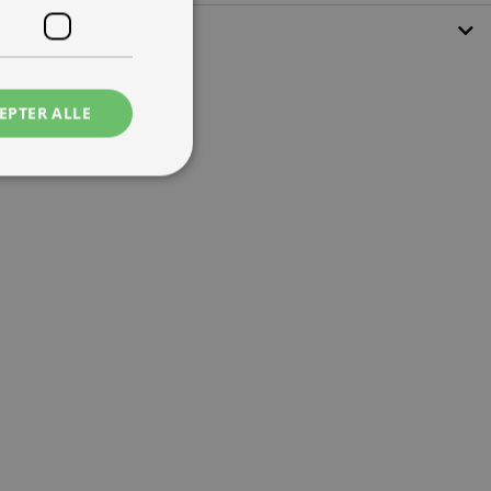
EPTER ALLE
ede
ontoadministration.
 mennesker og bots.
ave gyldige
e.
tjenesten til at
ende. Det er
banner fungerer