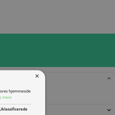
×
 vores hjemmeside
s mere
Uklassificerede