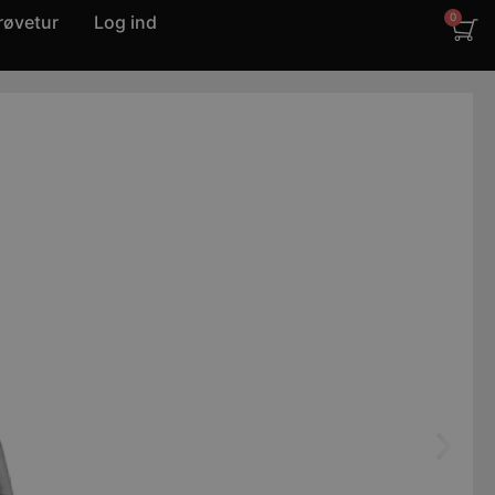
røvetur
Log ind