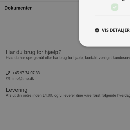
Dokumenter
VIS DETALJER
Har du brug for hjælp?
Hvis du har spørgsmål eller har brug for hjælp, kontakt venligst kundeserv
A
Absolut nødvendige c
+45 97 74 07 33
Hjemmesiden kan ikke
info@tmp.dk
Navn
Levering
Afslut din ordre inden 14.00, og vi leverer dine vare først følgende hverda
__cf_bm
CookieScriptConse