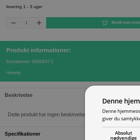
levering 1 - 3 uger
Bestil som rest
Produkt informationer:
Varenummer: OHUO007.S
Herretøj
Beskrivelse
Denne hjem
Denne hjemmeside
Dette produkt har ingen beskrivelse
giver du samtykke
Absolut
Specifikationer
nødvendige