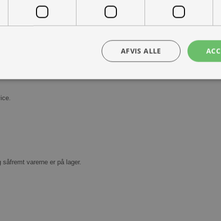
AFVIS ALLE
ACC
Kontakt os
Book prøvetur
ice.
bsolut nødvendige
Ydeevne
Målretning
Funktionalitet
Uklassificer
ookies muliggør hjemmesidens grundlæggende funktionalitet såsom brugerlogin og k
 bruges korrekt uden de absolut nødvendige cookies.
Udbyder /
Udløbsdato
Beskrivelse
Domæne
g såfremt varerne er på lager.
30 minutter
Denne cookie bruges til at skelne mellem
Cloudflare
Dette er gavnligt for hjemmesiden for at l
Inc.
rapporter om brugen af deres hjemmesid
.vimeo.com
nt
1 måned
Denne cookie bruges af Cookie-Script.com-
CookieScript
huske præferencer om samtykke til besøg
ohvale.dk
nødvendigt, at Cookie-Script.com cookie
korrekt.