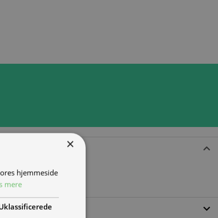
×
 vores hjemmeside
s mere
Uklassificerede