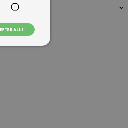
EPTER ALLE
ede
ontoadministration.
 mennesker og bots.
ave gyldige
e.
tjenesten til at
ende. Det er
banner fungerer