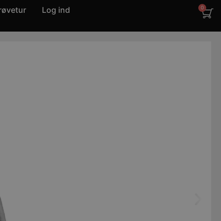
røvetur
Log ind