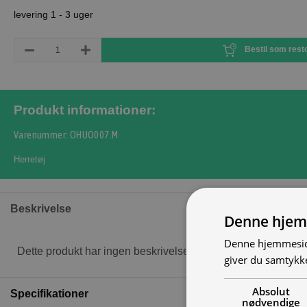
levering 1 - 3 uger
Bestil som rest
Produkt informationer:
Varenummer: OHUO007.M
Herretøj
Beskrivelse
Denne hjem
Denne hjemmeside
Dette produkt har ingen beskrivelse
giver du samtykke
Absolut
Specifikationer
nødvendige