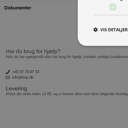
Dokumenter
VIS DETALJER
Har du brug for hjælp?
Hvis du har spørgsmål eller har brug for hjælp, kontakt venligst kundeserv
A
Absolut nødvendige c
+45 97 74 07 33
Hjemmesiden kan ikke
info@tmp.dk
Navn
Levering
Afslut din ordre inden 14.00, og vi leverer dine vare først følgende hverda
__cf_bm
CookieScriptConse