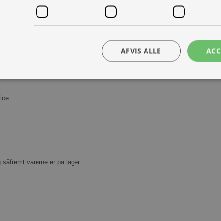
AFVIS ALLE
ACC
Kontakt os
Book prøvetur
ice.
bsolut nødvendige
Ydeevne
Målretning
Funktionalitet
Uklassificer
ookies muliggør hjemmesidens grundlæggende funktionalitet såsom brugerlogin og k
 bruges korrekt uden de absolut nødvendige cookies.
Udbyder /
Udløbsdato
Beskrivelse
Domæne
g såfremt varerne er på lager.
30 minutter
Denne cookie bruges til at skelne mellem
Cloudflare
Dette er gavnligt for hjemmesiden for at l
Inc.
rapporter om brugen af deres hjemmesid
.vimeo.com
nt
1 måned
Denne cookie bruges af Cookie-Script.com-
CookieScript
huske præferencer om samtykke til besøg
ohvale.dk
nødvendigt, at Cookie-Script.com cookie
korrekt.