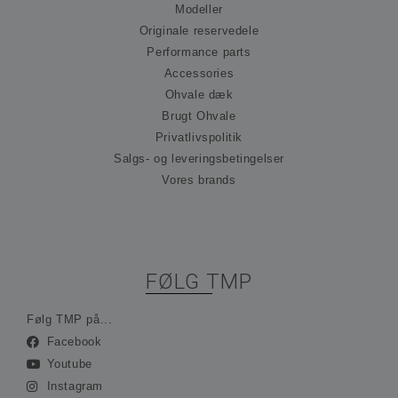
hu
Modeller
præ
om
Originale reservedele
til
Performance parts
Det
nød
Accessories
at 
Scr
Ohvale dæk
co
Brugt Ohvale
fun
kor
Privatlivspolitik
_hjFirstSeen
30 minutter
Coo
Hotjar Ltd
Salgs- og leveringsbetingelser
ind
.ohvale.dk
Hot
Vores brands
spo
be
på 
rej
sam
ses
ind
FØLG TMP
ing
ide
opl
Følg TMP på...
_hjAbsoluteSessionInProgress
30 minutter
Coo
Hotjar Ltd
Facebook
ind
.ohvale.dk
Hot
Youtube
spo
be
Instagram
på 