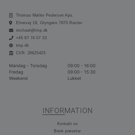
Funktionalitet
Uklassificerede
Absolut nødvendige cookies muliggør
Thomas Møller Pedersen Aps.
hjemmesidens grundlæggende funktionalitet såsom
Elmevej 18, Glyngøre 7870 Roslev
brugerlogin og kontoadministration. Hjemmesiden
kan ikke bruges korrekt uden de absolut
michael@tmp.dk
nødvendige cookies.
+45 97 74 07 33
Udbyder /
Navn
Udløbsdato
Bes
tmp.dk
Domæne
CVR: 29625425
__cf_bm
30 minutter
De
Cloudflare
bru
Inc.
ske
.vimeo.com
Mandag - Torsdag
09:00 - 16:00
me
Fredag
09:00 - 15:30
bot
gav
Weekend
Lukket
hj
for
gyl
rap
bru
der
hj
INFORMATION
CookieScriptConsent
1 måned
De
CookieScript
bru
ohvale.dk
Kontakt os
Coo
Scr
Book prøvetur
tje