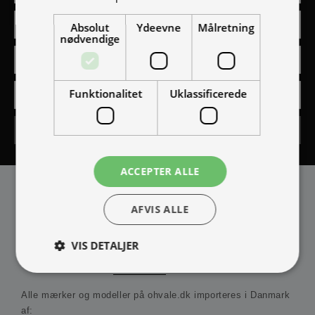
Absolut
Ydeevne
Målretning
nødvendige
Funktionalitet
Uklassificerede
Tilmeld
ACCEPTER ALLE
AFVIS ALLE
VIS DETALJER
IMPORTØR
Alle mærker og modeller på ohvale.dk importeres i Danmark
Absolut nødvendige
Ydeevne
Målretning
af: