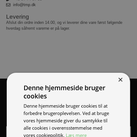
info@tmp.dk
Levering
Afslut din ordre inden 14.00, og vi leverer dine vare først følgende
hverdag såfremt varerne er på lager.
×
Denne hjemmeside bruger
Tilmeld nyhedsmail
cookies
Vær blandt de første til at modtage info om nye produkter,
Denne hjemmeside bruger cookies til at
tilbud, events og udstillinger.
forbedre brugeroplevelsen. Ved at bruge
vores hjemmeside giver du samtykke til
alle cookies i overensstemmelse med
vores cookiepolitik.
Læs mere