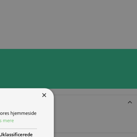
×
 vores hjemmeside
s mere
Uklassificerede