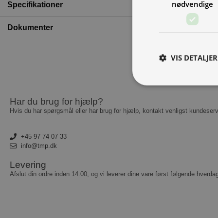
nødvendige
Specifikationer
Dokumenter
VIS DETALJER
Har du brug for hjælp?
A
Hvis du har spørgsmål eller har brug for hjælp, kontakt venligst kundeserv
Absolut nødvendige c
Hjemmesiden kan ikke
+45 97 74 07 33
info@tmp.dk
Navn
Levering
__cf_bm
Afslut din ordre inden 14.00, og vi leverer dine vare først følgende hverda
CookieScriptConse