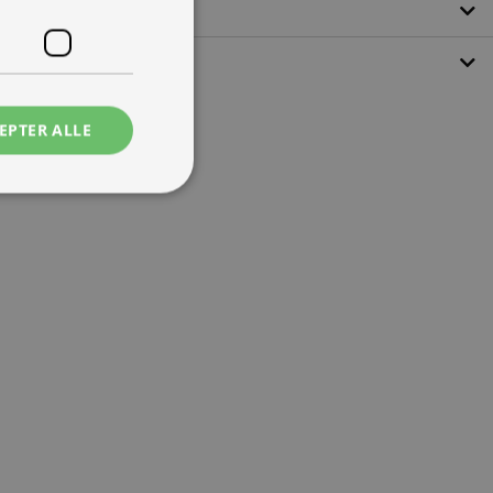
EPTER ALLE
ede
ontoadministration.
 mennesker og bots.
ave gyldige
e.
tjenesten til at
ende. Det er
banner fungerer