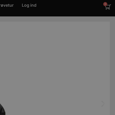
røvetur
Log ind