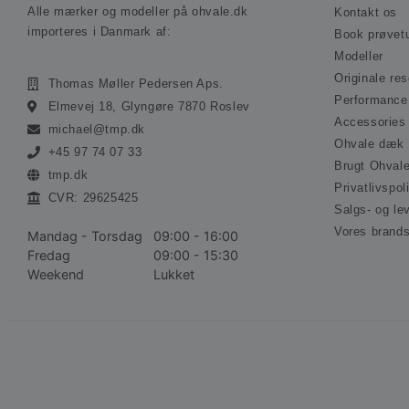
Alle mærker og modeller på ohvale.dk
Kontakt os
importeres i Danmark af:
Book prøvet
Modeller
Originale re
Thomas Møller Pedersen Aps.
Performance
Elmevej 18, Glyngøre 7870 Roslev
Accessories
michael@tmp.dk
Ohvale dæk
+45 97 74 07 33
Brugt Ohval
tmp.dk
Privatlivspoli
CVR: 29625425
Salgs- og le
Vores brand
Mandag - Torsdag
09:00 - 16:00
Fredag
09:00 - 15:30
Weekend
Lukket