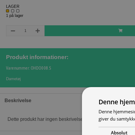
LAGER
1 på lager
Produkt informationer:
Varenummer: OHDO008.S
Dametøj
Denne hjem
Beskrivelse
Denne hjemmeside
giver du samtykke
Dette produkt har ingen beskrivelse
Absolut