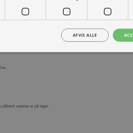
AFVIS ALLE
ACC
Kontakt os
Book prøvetur
bsolut nødvendige
Ydeevne
Målretning
Funktionalitet
Uklassificer
ice.
ookies muliggør hjemmesidens grundlæggende funktionalitet såsom brugerlogin og k
 bruges korrekt uden de absolut nødvendige cookies.
Udbyder /
Udløbsdato
Beskrivelse
Domæne
30 minutter
Denne cookie bruges til at skelne mellem
Cloudflare
g såfremt varerne er på lager.
Dette er gavnligt for hjemmesiden for at l
Inc.
rapporter om brugen af deres hjemmesid
.vimeo.com
nt
1 måned
Denne cookie bruges af Cookie-Script.com-
CookieScript
huske præferencer om samtykke til besøg
ohvale.dk
nødvendigt, at Cookie-Script.com cookie
korrekt.