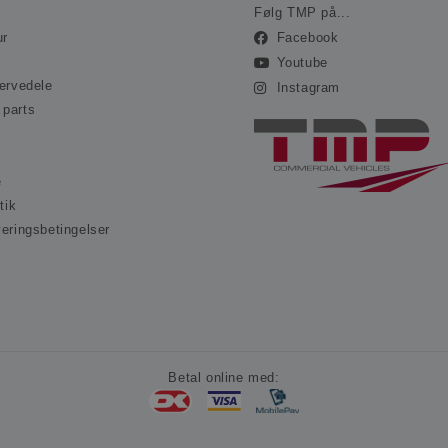
.ohvale.dk
Følg TMP på...
ur
Facebook
Youtube
servedele
Instagram
 parts
e
tik
veringsbetingelser
s
Betal online med: