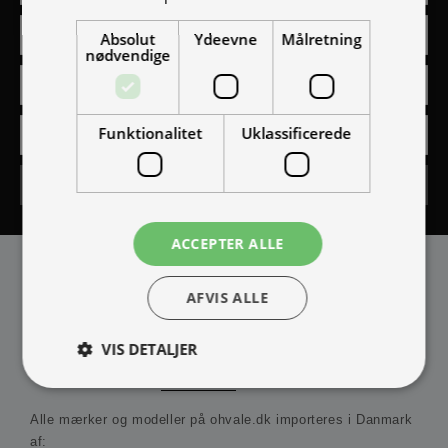
Absolut
Ydeevne
Målretning
nødvendige
Funktionalitet
Uklassificerede
Tilmeld
ACCEPTER ALLE
AFVIS ALLE
VIS DETALJER
IMPORTØR
Alle mærker og modeller på ohvale.dk importeres i Danmark
Absolut nødvendige
Ydeevne
Målretning
af: