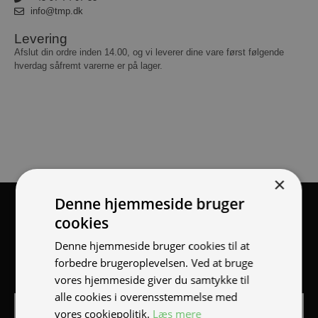
info@tmp.dk
Levering
Afslut din ordre inden 14.00, og vi leverer dine vare først følgende
hverdag såfremt varerne er på lager.
×
Denne hjemmeside bruger
Tilmeld nyhedsmail
cookies
Vær blandt de første til at modtage info om nye produkter,
Denne hjemmeside bruger cookies til at
tilbud, events og udstillinger.
forbedre brugeroplevelsen. Ved at bruge
vores hjemmeside giver du samtykke til
alle cookies i overensstemmelse med
vores cookiepolitik.
Læs mere