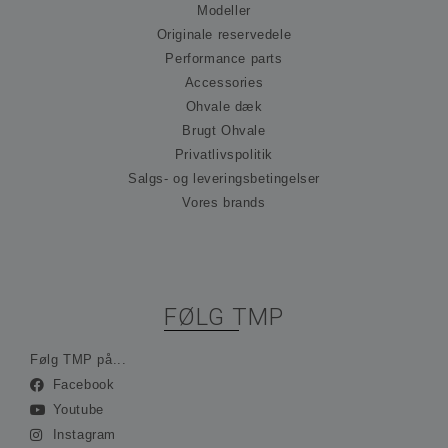
hu
Modeller
præ
om
Originale reservedele
til
Performance parts
Det
nød
Accessories
at 
Scr
Ohvale dæk
co
Brugt Ohvale
fun
kor
Privatlivspolitik
_hjFirstSeen
30 minutter
Coo
Hotjar Ltd
Salgs- og leveringsbetingelser
ind
.ohvale.dk
Hot
Vores brands
spo
be
på 
rej
sam
ses
ind
FØLG TMP
ing
ide
opl
Følg TMP på...
_hjAbsoluteSessionInProgress
30 minutter
Coo
Hotjar Ltd
Facebook
ind
.ohvale.dk
Hot
Youtube
spo
be
Instagram
på 