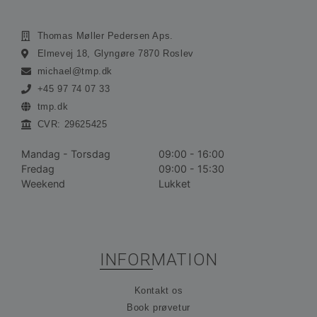
Funktionalitet
Uklassificerede
Absolut nødvendige cookies muliggør
Thomas Møller Pedersen Aps.
hjemmesidens grundlæggende funktionalitet såsom
Elmevej 18, Glyngøre 7870 Roslev
brugerlogin og kontoadministration. Hjemmesiden
kan ikke bruges korrekt uden de absolut
michael@tmp.dk
nødvendige cookies.
+45 97 74 07 33
Udbyder /
Navn
Udløbsdato
Bes
tmp.dk
Domæne
CVR: 29625425
__cf_bm
30 minutter
De
Cloudflare
bru
Inc.
ske
.vimeo.com
Mandag - Torsdag
09:00 - 16:00
me
Fredag
09:00 - 15:30
bot
gav
Weekend
Lukket
hj
for
gyl
rap
bru
der
hj
INFORMATION
CookieScriptConsent
1 måned
De
CookieScript
bru
ohvale.dk
Kontakt os
Coo
Scr
Book prøvetur
tje