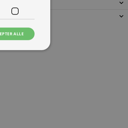
EPTER ALLE
ede
ontoadministration.
 mennesker og bots.
ave gyldige
e.
tjenesten til at
ende. Det er
banner fungerer