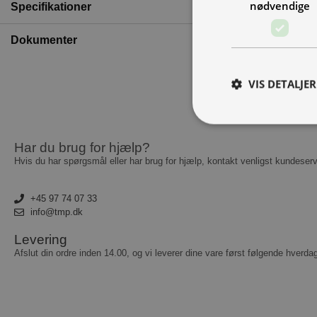
nødvendige
Specifikationer
Dokumenter
VIS DETALJER
Har du brug for hjælp?
A
Hvis du har spørgsmål eller har brug for hjælp, kontakt venligst kundeserv
Absolut nødvendige c
Hjemmesiden kan ikke
+45 97 74 07 33
info@tmp.dk
Navn
Levering
__cf_bm
Afslut din ordre inden 14.00, og vi leverer dine vare først følgende hverda
CookieScriptConse