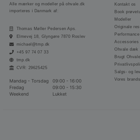
Alle mærker og modeller på ohvale.dk
Kontakt os
importeres i Danmark af:
Book prøvet
Modeller
Originale re
Thomas Møller Pedersen Aps.
Performance
Elmevej 18, Glyngøre 7870 Roslev
Accessories
michael@tmp.dk
Ohvale dæk
+45 97 74 07 33
Brugt Ohval
tmp.dk
Privatlivspoli
CVR: 29625425
Salgs- og le
Vores brand
Mandag - Torsdag
09:00 - 16:00
Fredag
09:00 - 15:30
Weekend
Lukket