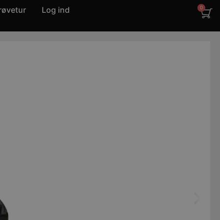
røvetur
Log ind