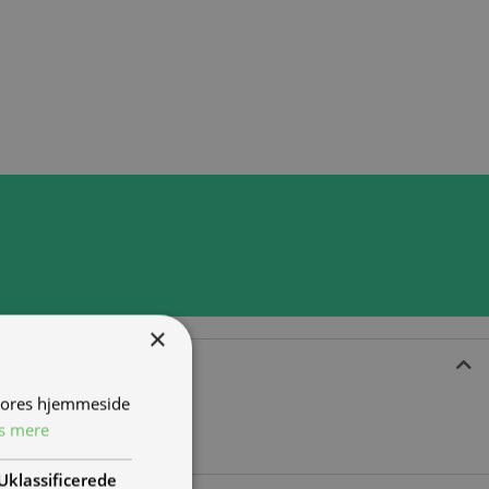
×
 vores hjemmeside
s mere
Uklassificerede