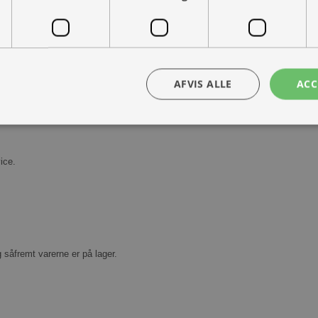
AFVIS ALLE
ACC
Kontakt os
Book prøvetur
bsolut nødvendige
Ydeevne
Målretning
Funktionalitet
Uklassificer
ice.
ookies muliggør hjemmesidens grundlæggende funktionalitet såsom brugerlogin og k
 bruges korrekt uden de absolut nødvendige cookies.
Udbyder /
Udløbsdato
Beskrivelse
Domæne
30 minutter
Denne cookie bruges til at skelne mellem
Cloudflare
g såfremt varerne er på lager.
Dette er gavnligt for hjemmesiden for at l
Inc.
rapporter om brugen af deres hjemmesid
.vimeo.com
nt
1 måned
Denne cookie bruges af Cookie-Script.com-
CookieScript
huske præferencer om samtykke til besøg
ohvale.dk
nødvendigt, at Cookie-Script.com cookie
korrekt.