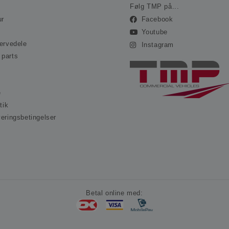
.ohvale.dk
Følg TMP på...
ur
Facebook
Youtube
servedele
Instagram
 parts
e
tik
veringsbetingelser
s
Betal online med: