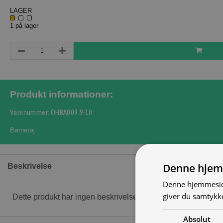
LAGER
1 på lager
Produkt informationer:
Varenummer: OHBA009.9-10
Børnetøj
Denne hjem
Beskrivelse
Denne hjemmeside
giver du samtykke
Dette produkt har ingen beskrivelse
Absolut