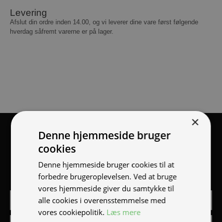
Levering
Afslut din ordre inden 14.00, og vi leverer dine vare først følgende
hverdag såfremt varerne er på lager.
×
Tilmeld nyhedsmail
Denne hjemmeside bruger
cookies
Vær blandt de første til at modtage info om nye produkter,
Denne hjemmeside bruger cookies til at
tilbud, events og udstillinger.
forbedre brugeroplevelsen. Ved at bruge
vores hjemmeside giver du samtykke til
alle cookies i overensstemmelse med
vores cookiepolitik.
Læs mere