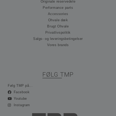
præ
Originale reservedele
om
Performance parts
til
Det
Accessories
nød
at 
Ohvale dæk
Scr
Brugt Ohvale
co
fun
Privatlivspolitik
kor
Salgs- og leveringsbetingelser
_hjFirstSeen
30 minutter
Coo
Hotjar Ltd
ind
Vores brands
.ohvale.dk
Hot
spo
be
på 
rej
sam
ses
FØLG TMP
ind
ing
ide
opl
Følg TMP på...
Facebook
_hjAbsoluteSessionInProgress
30 minutter
Coo
Hotjar Ltd
ind
.ohvale.dk
Youtube
Hot
spo
Instagram
be
på 
rej