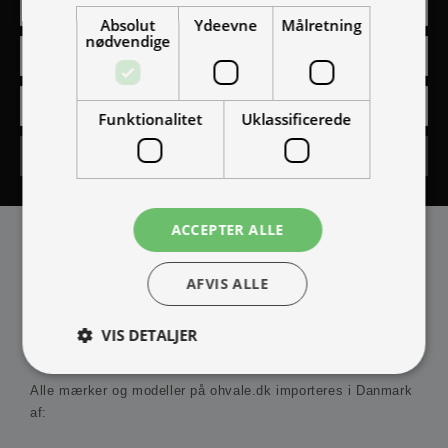
Absolut
Ydeevne
Målretning
nødvendige
Funktionalitet
Uklassificerede
Tilmeld
ACCEPTER ALLE
AFVIS ALLE
VIS DETALJER
IMPORTØR
Alle mærker og modeller på ohvale.dk importeres i Danmark
af:
Absolut nødvendige
Ydeevne
Målretning
Funktionalitet
Uklassificerede