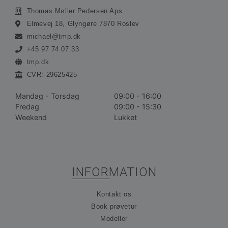
Thomas Møller Pedersen Aps.
Absolut nødvendige cookies muliggør
Elmevej 18, Glyngøre 7870 Roslev
hjemmesidens grundlæggende funktionalitet såsom
brugerlogin og kontoadministration. Hjemmesiden
michael@tmp.dk
kan ikke bruges korrekt uden de absolut
nødvendige cookies.
+45 97 74 07 33
tmp.dk
Udbyder /
Navn
Udløbsdato
Bes
Domæne
CVR: 29625425
__cf_bm
30 minutter
De
Cloudflare
bru
Inc.
Mandag - Torsdag
09:00 - 16:00
ske
.vimeo.com
Fredag
09:00 - 15:30
me
bot
Weekend
Lukket
gav
hj
for
gyl
rap
bru
der
INFORMATION
hj
CookieScriptConsent
1 måned
De
CookieScript
Kontakt os
bru
ohvale.dk
Coo
Book prøvetur
Scr
tje
Modeller
hu