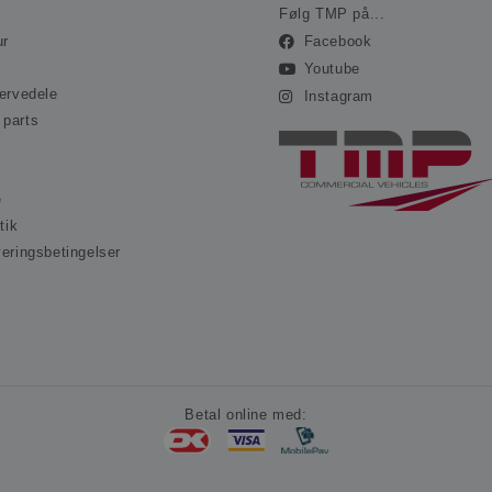
.ohvale.dk
Følg TMP på...
ur
Facebook
Youtube
servedele
Instagram
 parts
e
tik
veringsbetingelser
s
Betal online med: