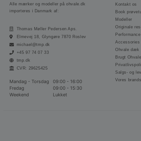
Alle mærker og modeller på ohvale.dk
Kontakt os
importeres i Danmark af:
Book prøvet
Modeller
Originale re
Thomas Møller Pedersen Aps.
Performance
Elmevej 18, Glyngøre 7870 Roslev
Accessories
michael@tmp.dk
Ohvale dæk
+45 97 74 07 33
Brugt Ohval
tmp.dk
Privatlivspoli
CVR: 29625425
Salgs- og le
Vores brand
Mandag - Torsdag
09:00 - 16:00
Fredag
09:00 - 15:30
Weekend
Lukket