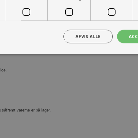
AFVIS ALLE
ACC
Kontakt os
Book prøvetur
bsolut nødvendige
Ydeevne
Målretning
Funktionalitet
Uklassificer
ice.
ookies muliggør hjemmesidens grundlæggende funktionalitet såsom brugerlogin og k
 bruges korrekt uden de absolut nødvendige cookies.
Udbyder /
Udløbsdato
Beskrivelse
Domæne
30 minutter
Denne cookie bruges til at skelne mellem
Cloudflare
g såfremt varerne er på lager.
Dette er gavnligt for hjemmesiden for at l
Inc.
rapporter om brugen af deres hjemmesid
.vimeo.com
nt
1 måned
Denne cookie bruges af Cookie-Script.com-
CookieScript
huske præferencer om samtykke til besøg
ohvale.dk
nødvendigt, at Cookie-Script.com cookie
korrekt.