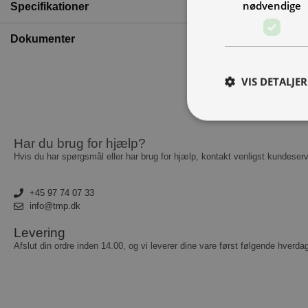
nødvendige
Specifikationer
Dokumenter
VIS DETALJER
Har du brug for hjælp?
A
Hvis du har spørgsmål eller har brug for hjælp, kontakt venligst kundeserv
Absolut nødvendige c
Hjemmesiden kan ikke
+45 97 74 07 33
info@tmp.dk
Navn
Levering
__cf_bm
Afslut din ordre inden 14.00, og vi leverer dine vare først følgende hverda
CookieScriptConse