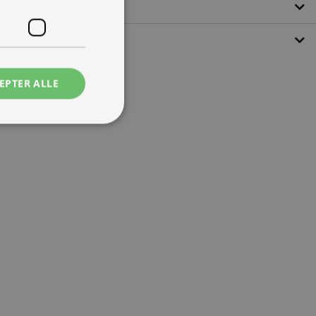
EPTER ALLE
ede
ontoadministration.
 mennesker og bots.
ave gyldige
e.
tjenesten til at
ende. Det er
banner fungerer