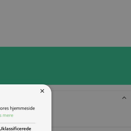
×
 vores hjemmeside
s mere
Uklassificerede