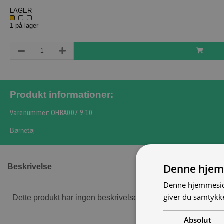
LAGER
1 på lager
Produkt informationer:
Varenummer: OHBA007.9-10
Børnetøj
Denne hjem
Beskrivelse
Denne hjemmeside
giver du samtykke
Dette produkt har ingen beskrivelse
Absolut