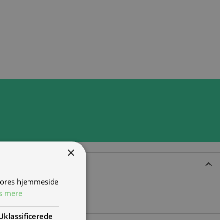
×
 vores hjemmeside
s mere
Uklassificerede