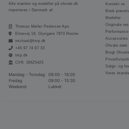
Alle mærker og modeller på ohvale.dk
Kontakt os
importeres i Danmark af:
Book prøvet
Modeller
Originale re
Thomas Møller Pedersen Aps.
Performance
Elmevej 18, Glyngøre 7870 Roslev
Accessories
michael@tmp.dk
Ohvale dæk
+45 97 74 07 33
Brugt Ohval
tmp.dk
Privatlivspoli
CVR: 29625425
Salgs- og le
Vores brand
Mandag - Torsdag
09:00 - 16:00
Fredag
09:00 - 15:30
Weekend
Lukket