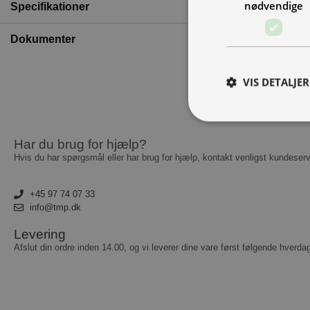
nødvendige
Specifikationer
Dokumenter
VIS DETALJER
Har du brug for hjælp?
A
Hvis du har spørgsmål eller har brug for hjælp, kontakt venligst kundeserv
Absolut nødvendige c
Hjemmesiden kan ikke
+45 97 74 07 33
info@tmp.dk
Navn
Levering
__cf_bm
Afslut din ordre inden 14.00, og vi leverer dine vare først følgende hverda
CookieScriptConse