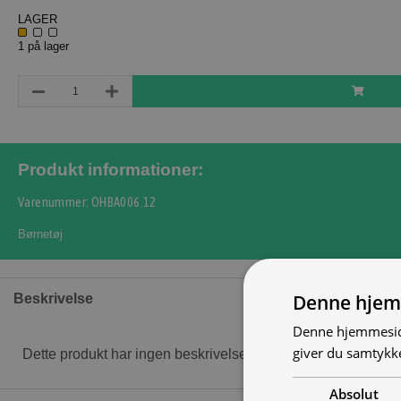
LAGER
1 på lager
Produkt informationer:
Varenummer: OHBA006.12
Børnetøj
Denne hjem
Beskrivelse
Denne hjemmeside
giver du samtykke
Dette produkt har ingen beskrivelse
Absolut