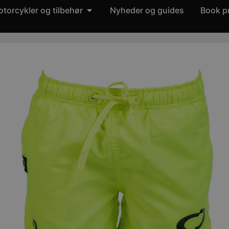
torcykler og tilbehør
Nyheder og guides
Book p