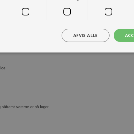
AFVIS ALLE
ACC
Kontakt os
Book prøvetur
bsolut nødvendige
Ydeevne
Målretning
Funktionalitet
Uklassificer
ice.
ookies muliggør hjemmesidens grundlæggende funktionalitet såsom brugerlogin og k
 bruges korrekt uden de absolut nødvendige cookies.
Udbyder /
Udløbsdato
Beskrivelse
Domæne
30 minutter
Denne cookie bruges til at skelne mellem
Cloudflare
g såfremt varerne er på lager.
Dette er gavnligt for hjemmesiden for at l
Inc.
rapporter om brugen af deres hjemmesid
.vimeo.com
nt
1 måned
Denne cookie bruges af Cookie-Script.com-
CookieScript
huske præferencer om samtykke til besøg
ohvale.dk
nødvendigt, at Cookie-Script.com cookie
korrekt.