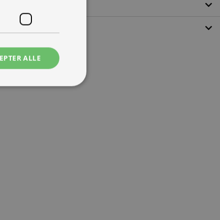
EPTER ALLE
ede
ontoadministration.
 mennesker og bots.
ave gyldige
e.
tjenesten til at
ende. Det er
banner fungerer