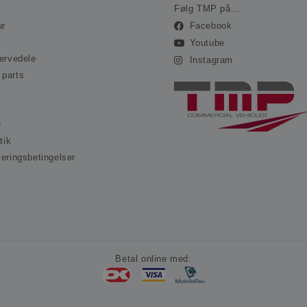
.ohvale.dk
Følg TMP på...
ur
Facebook
Youtube
servedele
Instagram
 parts
e
tik
veringsbetingelser
s
Betal online med: