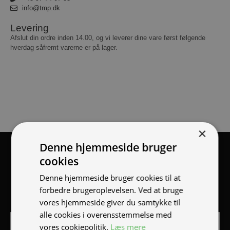
info@tmp.dk
Levering
Afslut din ordre inden 14.00, og vi leverer dine vare først følgende
hverdag såfremt varerne er på lager.
×
Denne hjemmeside bruger
Tilmeld nyhedsmail
cookies
Vær blandt de første til at modtage info om nye produkter,
Denne hjemmeside bruger cookies til at
tilbud, events og udstillinger.
forbedre brugeroplevelsen. Ved at bruge
vores hjemmeside giver du samtykke til
alle cookies i overensstemmelse med
vores cookiepolitik.
Læs mere