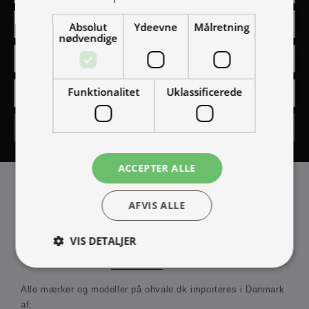
Absolut
Ydeevne
Målretning
nødvendige
Funktionalitet
Uklassificerede
Tilmeld
ACCEPTER ALLE
AFVIS ALLE
VIS DETALJER
IMPORTØR
Alle mærker og modeller på ohvale.dk importeres i Danmark
Absolut nødvendige
Ydeevne
Målretning
af: