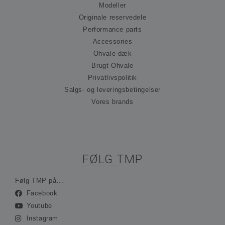
hu
Modeller
præ
om
Originale reservedele
til
Performance parts
Det
nød
Accessories
at 
Scr
Ohvale dæk
co
Brugt Ohvale
fun
kor
Privatlivspolitik
_hjFirstSeen
30 minutter
Coo
Hotjar Ltd
Salgs- og leveringsbetingelser
ind
.ohvale.dk
Hot
Vores brands
spo
be
på 
rej
sam
ses
ind
FØLG TMP
ing
ide
opl
Følg TMP på...
_hjAbsoluteSessionInProgress
30 minutter
Coo
Hotjar Ltd
Facebook
ind
.ohvale.dk
Hot
Youtube
spo
be
Instagram
på 