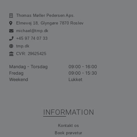
Funktionalitet
Uklassificerede
Absolut nødvendige cookies muliggør
Thomas Møller Pedersen Aps.
hjemmesidens grundlæggende funktionalitet såsom
Elmevej 18, Glyngøre 7870 Roslev
brugerlogin og kontoadministration. Hjemmesiden
kan ikke bruges korrekt uden de absolut
michael@tmp.dk
nødvendige cookies.
+45 97 74 07 33
Udbyder /
Navn
Udløbsdato
Bes
tmp.dk
Domæne
CVR: 29625425
__cf_bm
30 minutter
De
Cloudflare
bru
Inc.
ske
.vimeo.com
Mandag - Torsdag
09:00 - 16:00
me
Fredag
09:00 - 15:30
bot
gav
Weekend
Lukket
hj
for
gyl
rap
bru
der
hj
INFORMATION
CookieScriptConsent
1 måned
De
CookieScript
bru
ohvale.dk
Kontakt os
Coo
Scr
Book prøvetur
tje