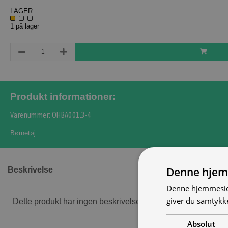
LAGER
1 på lager
Produkt informationer:
Varenummer: OHBA001.3-4
Børnetøj
Denne hjem
Beskrivelse
Denne hjemmeside
giver du samtykke
Dette produkt har ingen beskrivelse
Absolut