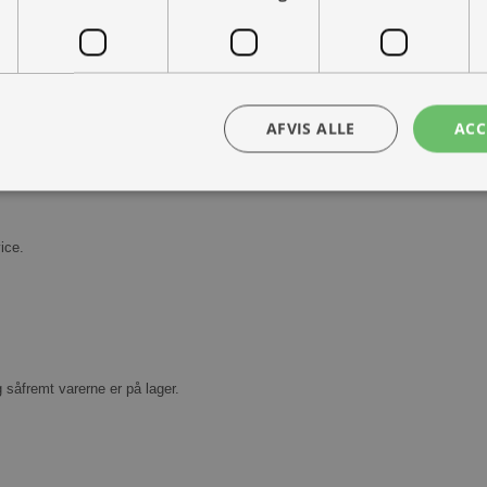
AFVIS ALLE
ACC
Kontakt os
Book prøvetur
bsolut nødvendige
Ydeevne
Målretning
Funktionalitet
Uklassificer
ice.
ookies muliggør hjemmesidens grundlæggende funktionalitet såsom brugerlogin og k
 bruges korrekt uden de absolut nødvendige cookies.
Udbyder /
Udløbsdato
Beskrivelse
Domæne
30 minutter
Denne cookie bruges til at skelne mellem
Cloudflare
g såfremt varerne er på lager.
Dette er gavnligt for hjemmesiden for at l
Inc.
rapporter om brugen af deres hjemmesid
.vimeo.com
nt
1 måned
Denne cookie bruges af Cookie-Script.com-
CookieScript
huske præferencer om samtykke til besøg
ohvale.dk
nødvendigt, at Cookie-Script.com cookie
korrekt.