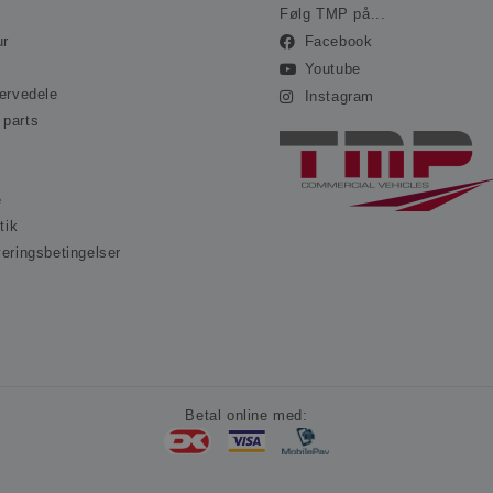
.ohvale.dk
Følg TMP på...
ur
Facebook
Youtube
servedele
Instagram
 parts
e
tik
veringsbetingelser
s
Betal online med: