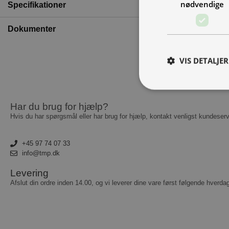
nødvendige
Specifikationer
Dokumenter
VIS DETALJER
Har du brug for hjælp?
A
Hvis du har spørgsmål eller har brug for hjælp, kontakt venligst kundeserv
Absolut nødvendige c
Hjemmesiden kan ikke
+45 97 74 07 33
info@tmp.dk
Navn
Levering
__cf_bm
Afslut din ordre inden 14.00, og vi leverer dine vare først følgende hverda
CookieScriptConse