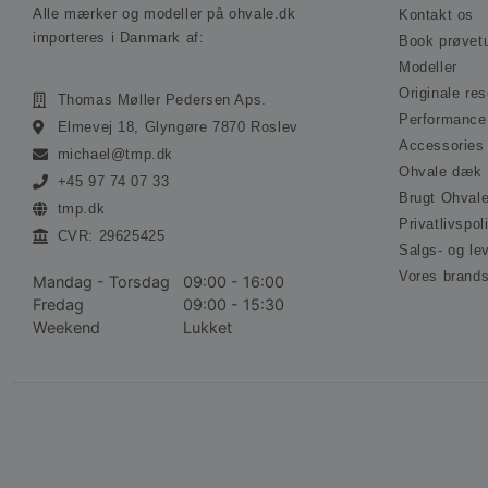
Alle mærker og modeller på ohvale.dk
Kontakt os
importeres i Danmark af:
Book prøvet
Modeller
Originale re
Thomas Møller Pedersen Aps.
Performance
Elmevej 18, Glyngøre 7870 Roslev
Accessories
michael@tmp.dk
Ohvale dæk
+45 97 74 07 33
Brugt Ohval
tmp.dk
Privatlivspoli
CVR: 29625425
Salgs- og le
Vores brand
Mandag - Torsdag
09:00 - 16:00
Fredag
09:00 - 15:30
Weekend
Lukket