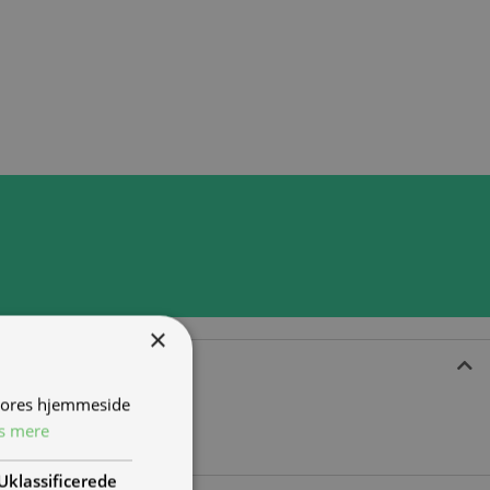
×
 vores hjemmeside
s mere
Uklassificerede