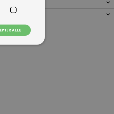
EPTER ALLE
ede
ontoadministration.
 mennesker og bots.
ave gyldige
e.
tjenesten til at
ende. Det er
banner fungerer