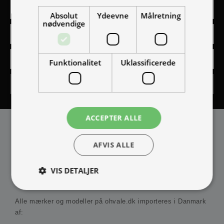
Absolut
Ydeevne
Målretning
nødvendige
Funktionalitet
Uklassificerede
Tilmeld
ACCEPTER ALLE
AFVIS ALLE
VIS DETALJER
IMPORTØR
Alle mærker og modeller på ohvale.dk importeres i Danmark
Absolut nødvendige
Ydeevne
Målretning
af: