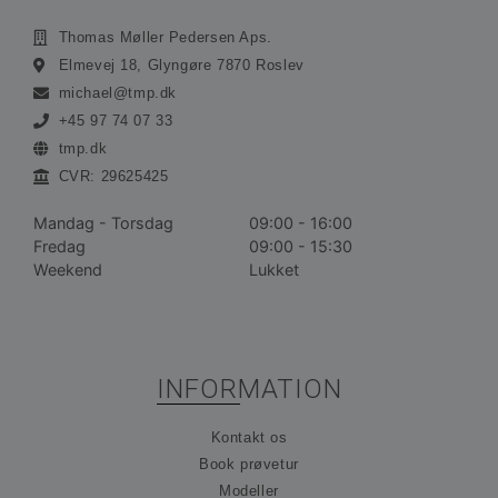
Funktionalitet
Uklassificerede
Thomas Møller Pedersen Aps.
Absolut nødvendige cookies muliggør
hjemmesidens grundlæggende funktionalitet såsom
Elmevej 18, Glyngøre 7870 Roslev
brugerlogin og kontoadministration. Hjemmesiden
michael@tmp.dk
kan ikke bruges korrekt uden de absolut
nødvendige cookies.
+45 97 74 07 33
Udbyder /
tmp.dk
Navn
Udløbsdato
Bes
Domæne
CVR: 29625425
__cf_bm
30 minutter
De
Cloudflare
bru
Inc.
Mandag - Torsdag
09:00 - 16:00
ske
.vimeo.com
me
Fredag
09:00 - 15:30
bot
Weekend
Lukket
gav
hj
for
gyl
rap
bru
der
INFORMATION
hj
CookieScriptConsent
1 måned
De
CookieScript
bru
ohvale.dk
Kontakt os
Coo
Scr
Book prøvetur
tje
Modeller
hu