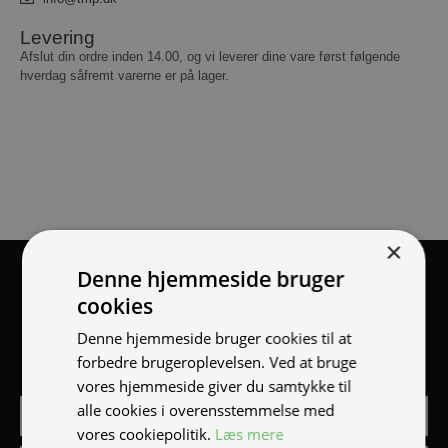
Levering
Afslut din ordre inden 14.00, og vi leverer dine vare først følgende
hverdag såfremt varerne er på lager.
×
Denne hjemmeside bruger
Tilmeld nyhedsmail
cookies
Vær blandt de første til at modtage info om nye produkter,
Denne hjemmeside bruger cookies til at
tilbud, events og udstillinger.
forbedre brugeroplevelsen. Ved at bruge
vores hjemmeside giver du samtykke til
alle cookies i overensstemmelse med
vores cookiepolitik.
Læs mere