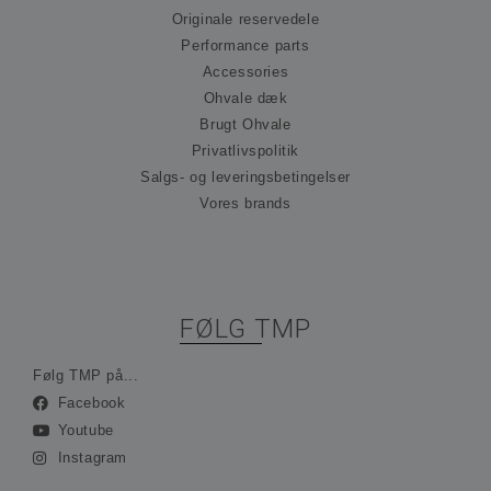
præ
Originale reservedele
om
til
Performance parts
Det
Accessories
nød
at 
Ohvale dæk
Scr
co
Brugt Ohvale
fun
kor
Privatlivspolitik
Salgs- og leveringsbetingelser
_hjFirstSeen
30 minutter
Coo
Hotjar Ltd
ind
.ohvale.dk
Vores brands
Hot
spo
be
på 
rej
sam
ses
ind
FØLG TMP
ing
ide
opl
Følg TMP på...
_hjAbsoluteSessionInProgress
30 minutter
Coo
Hotjar Ltd
Facebook
ind
.ohvale.dk
Hot
Youtube
spo
Instagram
be
på 
rej