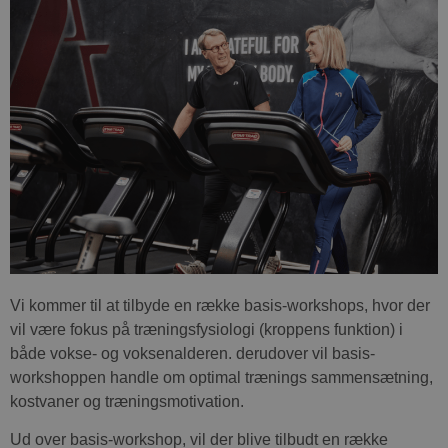
Vi kommer til at tilbyde en række basis-workshops, hvor der
vil være fokus på træningsfysiologi (kroppens funktion) i
både vokse- og voksenalderen. derudover vil basis-
workshoppen handle om optimal trænings sammensætning,
kostvaner og træningsmotivation.
Ud over basis-workshop, vil der blive tilbudt en række