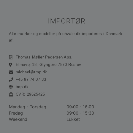
rej
sam
ses
in
in
IMPORTØR
ide
opl
Alle mærker og modeller på ohvale.dk importeres i Danmark
_hjAbsoluteSessionInProgress
30 minutter
Co
Hotjar Ltd
ind
.ohvale.dk
af:
Hot
sp
be
på
Thomas Møller Pedersen Aps.
rej
sam
Elmevej 18, Glyngøre 7870 Roslev
ses
michael@tmp.dk
in
in
+45 97 74 07 33
ide
opl
tmp.dk
CVR: 29625425
Mandag - Torsdag
09:00 - 16:00
Udbyder /
Udbyder /
Fredag
09:00 - 15:30
Navn
Navn
Udløbsdato
Beskrivelse
Udløbsdato
Domæne
Udbyder /
Domæne
Weekend
Lukket
Navn
Udløbsdato
Beskrivelse
Domæne
vuid
_hjIncludedInSessionSample_1772577
1 år 1
Disse cookies
.ohvale.dk
30 minutter
Vimeo.com
Udbyder /
Navn
Udløbsdato
Beskrivel
måned
bruges af
_ga_712T4GZX19
Inc.
.ohvale.dk
1 år 1
Denne cookie bruge
Domæne