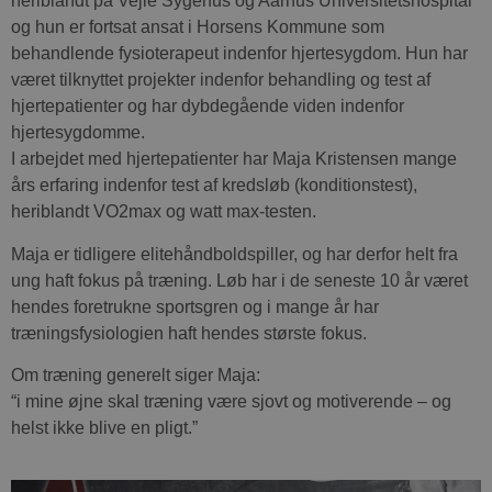
heriblandt på Vejle Sygehus og Aarhus Universitetshospital
og hun er fortsat ansat i Horsens Kommune som
behandlende fysioterapeut indenfor hjertesygdom. Hun har
været tilknyttet projekter indenfor behandling og test af
hjertepatienter og har dybdegående viden indenfor
hjertesygdomme.
I arbejdet med hjertepatienter har Maja Kristensen mange
års erfaring indenfor test af kredsløb (konditionstest),
heriblandt VO2max og watt max-testen.
Maja er tidligere elitehåndboldspiller, og har derfor helt fra
ung haft fokus på træning. Løb har i de seneste 10 år været
hendes foretrukne sportsgren og i mange år har
træningsfysiologien haft hendes største fokus.
Om træning generelt siger Maja:
“i mine øjne skal træning være sjovt og motiverende – og
helst ikke blive en pligt.”