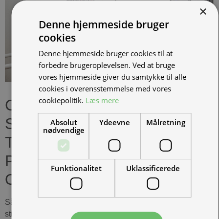
×
Denne hjemmeside bruger
cookies
Denne hjemmeside bruger cookies til at
forbedre brugeroplevelsen. Ved at bruge
vores hjemmeside giver du samtykke til alle
cookies i overensstemmelse med vores
cookiepolitik.
Læs mere
CARDIOPULS HAR TIL
SÆSONEN 2019 VALGT AT
Absolut
Ydeevne
Målretning
nødvendige
TILTRÆDE SOM
PRÆMIESPONSOR FOR
Funktionalitet
Uklassificerede
OHVALE 190 CUP
Således vil 1. og 2. pladsen i den samlede Ohvale 190 cup
stilling blive præmieret med følgende: